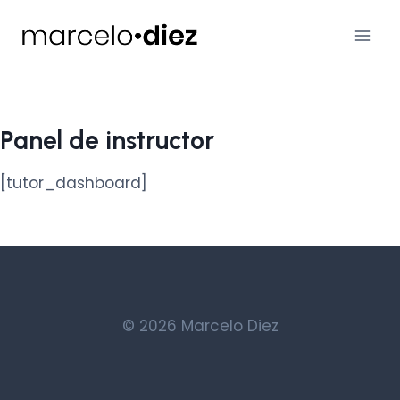
Saltar
al
contenido
Panel de instructor
[tutor_dashboard]
© 2026 Marcelo Diez