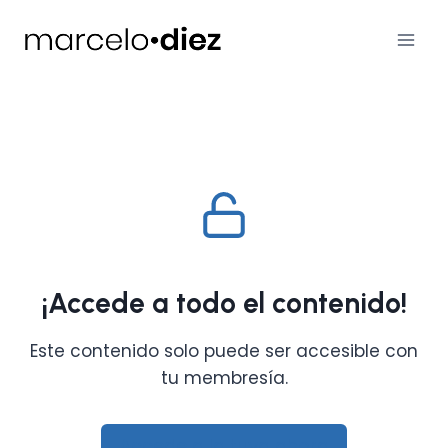
Saltar
al
contenido
¡Accede a todo el contenido!
Este contenido solo puede ser accesible con
tu membresía.
Accede a la tuya ahora